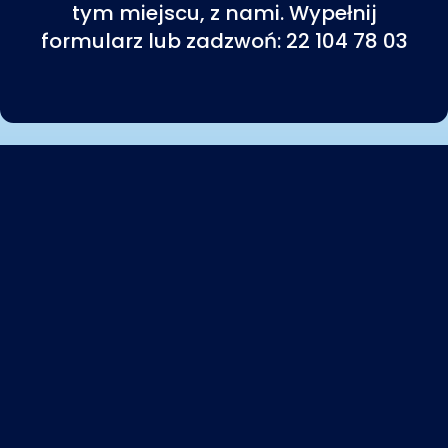
tym miejscu, z nami. Wypełnij
formularz lub zadzwoń: 22 104 78 03
Centrum Psychiatrii i Psychoterapii
Wieku Rozwojowego Emotikon
W dialogu z emocjami witamy przyszłość
z otwartymi ramionami
Nasi specjaliści należą do: