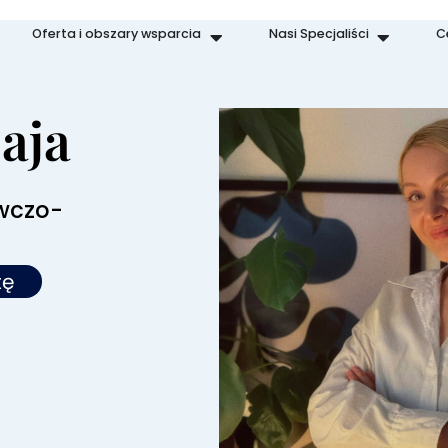
Oferta i obszary wsparcia
Nasi Specjaliści
C
aja
wczo-
tę