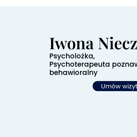
Iwona Niecz
Psycholożka,
Psychoterapeuta pozna
behawioralny
Umów wizy